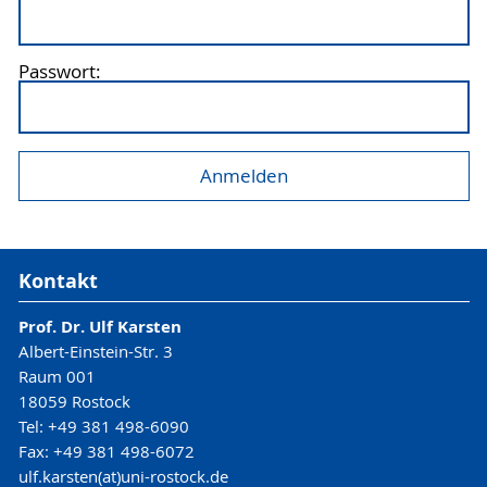
Passwort:
Kontakt
Prof. Dr. Ulf Karsten
Albert-Einstein-Str. 3
Raum 001
18059 Rostock
Tel: +49 381 498-6090
Fax: +49 381 498-6072
ulf.karsten(at)uni-rostock.de