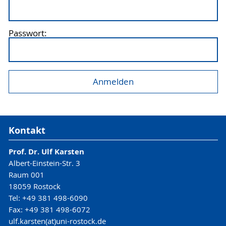
Passwort:
Kontakt
Prof. Dr. Ulf Karsten
Albert-Einstein-Str. 3
Raum 001
18059 Rostock
Tel: +49 381 498-6090
Fax: +49 381 498-6072
ulf.karsten(at)uni-rostock.de