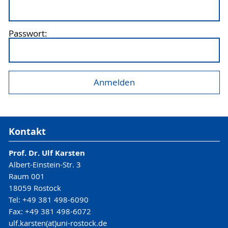
Passwort:
Kontakt
Prof. Dr. Ulf Karsten
Albert-Einstein-Str. 3
Raum 001
18059 Rostock
Tel: +49 381 498-6090
Fax: +49 381 498-6072
ulf.karsten(at)uni-rostock.de