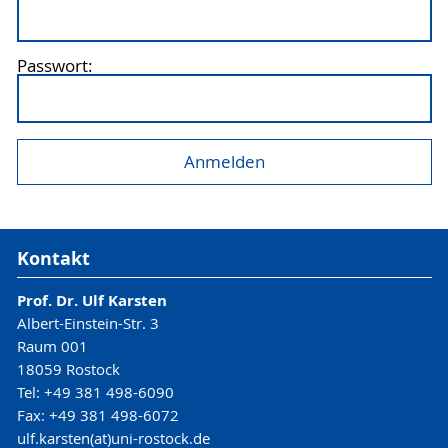
Passwort:
Kontakt
Prof. Dr. Ulf Karsten
Albert-Einstein-Str. 3
Raum 001
18059 Rostock
Tel: +49 381 498-6090
Fax: +49 381 498-6072
ulf.karsten(at)uni-rostock.de