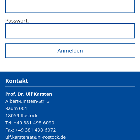
Passwort:
Kontakt
Prof. Dr. Ulf Karsten
Albert-Einstein-Str. 3
Raum 001
18059 Rostock
Tel: +49 381 498-6090
Fax: +49 381 498-6072
ulf.karsten(at)uni-rostock.de