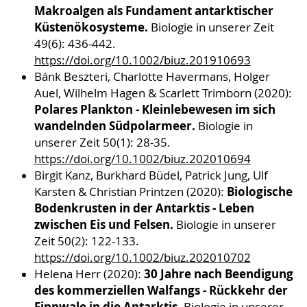
Makroalgen als Fundament antarktischer
Küstenökosysteme.
Biologie in unserer Zeit
49(6): 436-442.
https://doi.org/10.1002/biuz.201910693
Bánk Beszteri, Charlotte Havermans, Holger
Auel, Wilhelm Hagen & Scarlett Trimborn (2020):
Polares Plankton - Kleinlebewesen im sich
wandelnden Südpolarmeer.
Biologie in
unserer Zeit 50(1): 28-35.
https://doi.org/10.1002/biuz.202010694
Birgit Kanz, Burkhard Büdel, Patrick Jung, Ulf
Biologische
Karsten & Christian Printzen (2020):
Bodenkrusten in der Antarktis - Leben
zwischen Eis und Felsen.
Biologie in unserer
Zeit 50(2): 122-133.
https://doi.org/10.1002/biuz.202010702
30 Jahre nach Beendigung
Helena Herr (2020):
des kommerziellen Walfangs - Rückkehr der
Finnwale in die Antarktis.
Biologie in unserer