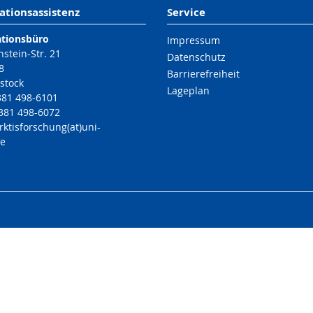
ationsassistenz
Service
ationsbüro
Impressum
nstein-Str. 21
Datenschutz
8
Barrierefreiheit
stock
Lageplan
 381 498-6101
 381 498-6072
rktisforschung(at)uni-
de