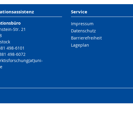
ationsassistenz
Service
ationsbüro
Impressum
nstein-Str. 21
Datenschutz
8
Barrierefreiheit
stock
Lageplan
 381 498-6101
 381 498-6072
rktisforschung(at)uni-
de